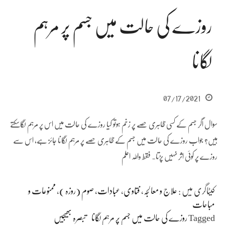
روزے کی حالت میں جسم پر مرہم
لگانا
07/17/2021
سوال اگر جسم کے کسی ظاہری حصے پر زخم ہوتو کیا روزے کی حالت میں اس پر مرہم لگاسکتے
ہیں؟ جواب روزے کی حالت میں جسم کے ظاہری حصے پر مرہم لگانا جائز ہے، اس سے
روزے پر کوئی اثر نہیں پڑتا۔ فقط واللہ اعلم
کیٹاگری میں :
علاج و معالجہ
،
فتاوی
،
عبادات
،
صوم (روزہ )
،
ممنوعات و
مباحات
Tagged
روزے کی حالت میں جسم پر مرہم لگانا
تبصرہ بھیجیں