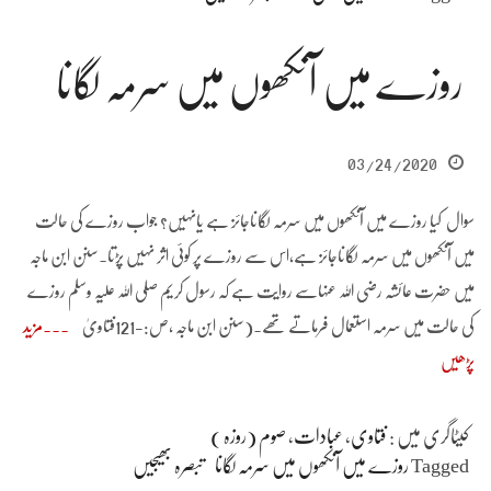
روزے میں آنکھوں میں سرمہ لگانا
03/24/2020
سوال کیا روزے میں آنکھوں میں سرمہ لگاناجائز ہے یانہیں؟ جواب روزے کی حالت
میں آنکھوں میں سرمہ لگاناجائز ہے،اس سے روزے پر کوئی اثر نہیں پڑتا۔سنن ابن ماجہ
میں حضرت عائشہ رضی اللہ عنہاسے روایت ہے کہ رسول کریم صلی اللہ علیہ وسلم روزے
کی حالت میں سرمہ استعمال فرماتے تھے۔(سنن ابن ماجہ ،ص:-121فتاویٰ
مزید
پڑھیں
کیٹاگری میں :
فتاوی
،
عبادات
،
صوم (روزہ )
Tagged
روزے میں آنکھوں میں سرمہ لگانا
تبصرہ بھیجیں