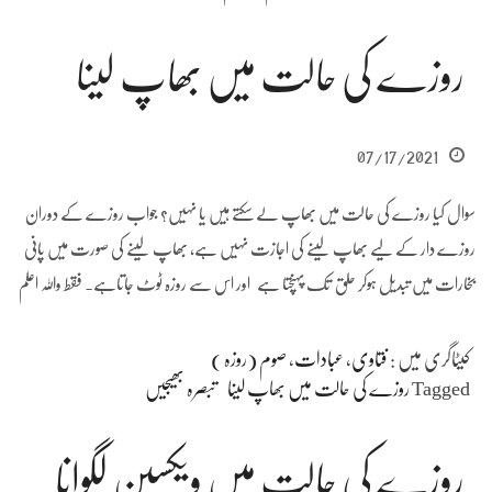
روزے کی حالت میں بھاپ لینا
07/17/2021
سوال کیا روزے کی حالت میں بھاپ لے سکتے ہیں یا نہیں؟ جواب روزے کے دوران
روزے دار کے لیے بھاپ لینے کی اجازت نہیں ہے، بھاپ لینے کی صورت میں پانی
بخارات میں تبدیل ہوکر حلق تک پہنچتا ہے اور اس سے روزہ ٹوٹ جاتاہے۔ فقط واللہ اعلم
کیٹاگری میں :
فتاوی
،
عبادات
،
صوم (روزہ )
Tagged
روزے کی حالت میں بھاپ لینا
تبصرہ بھیجیں
روزے کی حالت میں ویکسین لگوانا