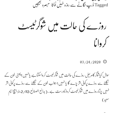
Tagged
ڈرپ لگانے سے روزہ نہیں ٹوٹتا
تبصرہ بھیجیں
روزے کی حالت میں شوگرٹیسٹ
کروانا
03/24/2020
سوال کیاشوگرکامریض روزے کی حالت میں شوگرٹیسٹ کرواسکتاہے یانہیں؟یعنی خون کے
نکلنے سے روزے پرکوئی اثر پڑے گا یا نہیں؟ جواب خون کے نکلنے سے روزے پرکوئی اثر
نہیں پڑتا،روزے میں شوگرٹیسٹ کروانادرست ہے۔(بدائع الصنائع،2/92،ط:ایچ ایم
سعید)