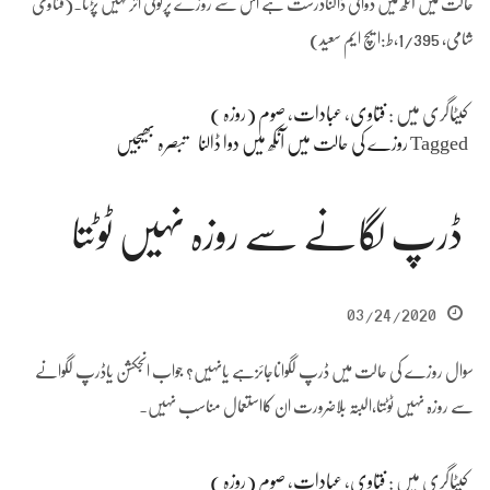
حالت میں آنکھ میں دوائی ڈالنادرست ہے اس سے روزے پرکوئی اثرنہیں پڑتا۔(فتاویٰ
شامی، 1/395،ط:ایچ ایم سعید)
کیٹاگری میں :
فتاوی
،
عبادات
،
صوم (روزہ )
Tagged
روزے کی حالت میں آنکھ میں دوا ڈالنا
تبصرہ بھیجیں
ڈرپ لگانے سے روزہ نہیں ٹوٹتا
03/24/2020
سوال روزے کی حالت میں ڈرپ لگواناجائزہے یانہیں؟ جواب انجکشن یاڈرپ لگوانے
سے روزہ نہیں ٹوٹتا،البتہ بلاضرورت ان کااستعمال مناسب نہیں۔
کیٹاگری میں :
فتاوی
،
عبادات
،
صوم (روزہ )