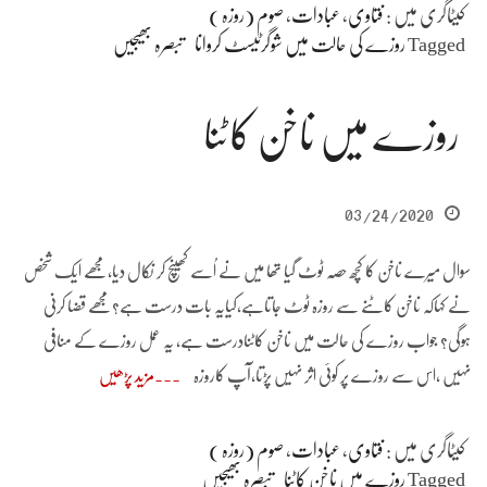
کیٹاگری میں :
فتاوی
،
عبادات
،
صوم (روزہ )
Tagged
روزے کی حالت میں شوگرٹیسٹ کروانا
تبصرہ بھیجیں
روزے میں ناخن کاٹنا
03/24/2020
سوال میرے ناخن کا کچھ حصہ ٹوٹ گیا تھا میں نے اُسے کھینچ کر نکال دیا،مجھے ایک شخص
نے کہاکہ ناخن کاٹنے سے روزہ ٹوٹ جاتاہے،کیایہ بات درست ہے؟مجھے قضا کرنی
ہوگی؟ جواب روزے کی حالت میں ناخن کاٹنادرست ہے، یہ عمل روزے کے منافی
نہیں ،اس سے روزے پر کوئی اثر نہیں پڑتا،آپ کاروزہ
مزید پڑھیں
کیٹاگری میں :
فتاوی
،
عبادات
،
صوم (روزہ )
Tagged
روزے میں ناخن کاٹنا
تبصرہ بھیجیں