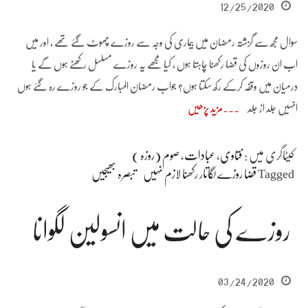
12/25/2020
سوال مجھ سے گزشتہ رمضان میں بیماری کی وجہ سے روزے چھوٹ گئے تھے ، اور میں
اب ان روزوں کی قضا رکھنا چاہتا ہوں ، کیا مجھے یہ روزے مسلسل رکھنے ہوں گے یا
درمیان میں وقفہ کرکے رکھ سکتا ہوں؟ جواب رمضان المبارک کے جو روزے رہ گئے ہوں
انہیں جلد از جلد
مزید پڑھیں
کیٹاگری میں :
فتاوی
،
عبادات
،
صوم (روزہ )
Tagged
قضا روزے لگاتار رکھنا لازم نہیں
تبصرہ بھیجیں
روزے کی حالت میں انسولین لگوانا
03/24/2020