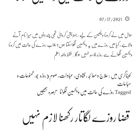
07/17/2021
سوال میں نے کرونا ویکیسن کے لیے رجسٹریشن کروائی تھی چند دنوں میں میرا نام آنے
والاہے ، کیا میں روزے میں یہ ویکسین لگواسکتا ہوں؟ جواب روزے کی حالت میں کرونا
ویکسین لگوانے سے روزہ فاسد نہیں ہوگا۔ فقط واللہ اعلم
کیٹاگری میں :
علاج و معالجہ
،
فتاوی
،
عبادات
،
صوم (روزہ )
،
ممنوعات و
مباحات
Tagged
روزے کی حالت میں ویکسین لگوانا
تبصرہ بھیجیں
قضا روزے لگاتار رکھنا لازم نہیں