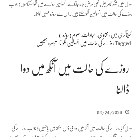
سوال میں شوگرکامریض کبھی مرض بڑھ جاتاہے،انسولین روزے میں لگواسکتاہوں؟ جواب
روزے کی حالت میں انسولین لگواسکتے ہیں ۔اس سے روزہ نہیں ٹوٹتا۔
کیٹاگری میں :
فتاوی
،
عبادات
،
صوم (روزہ )
Tagged
روزے کی حالت میں انسولین لگوانا
تبصرہ بھیجیں
روزے کی حالت میں آنکھ میں دوا
ڈالنا
03/24/2020
سوال کیاروزے کی حالت میں آنکھ میں دوائی ڈال سکتے ہیں یانہیں؟ جواب روزے کی