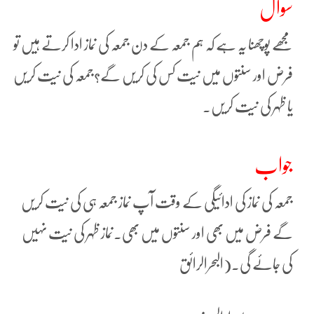
سوال
مجھے پوچھنا یہ ہے کہ ہم جمعہ کے دن جمعہ کی نماز ادا کرتے ہیں تو
فرض اور سنتوں میں نیت کس کی کریں گے؟جمعہ کی نیت کریں
یا ظہر کی نیت کریں۔
جواب
جمعہ کی نماز کی ادائیگی کے وقت آپ نماز جمعہ ہی کی نیت کریں
گے فرض میں بھی اور سنتوں میں بھی۔نماز ظہر کی نیت نہیں
کی جائے گی۔(البحرالرائق