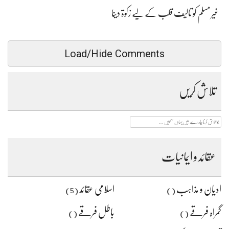
غیر مسلم کو تالیف قلب کے لیے زکوۃ دینا
Load/Hide Comments
تلاش کریں
جو
تلاش
کرنا
چاہ
رہے
عقائد و ایمانیات
ہیں
یہاں
لکھیں
ادیان و مذاہب
اسلامی عقائد
(5)
()
گمراہ فرقے
باطل فرقے
()
()