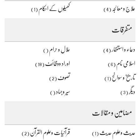
علاج و معالجہ
کھیلوں کے احکام
(1)
(4)
متفرقات
دعاء و استغفار
حلال و حرام
()
(4)
اسلامی نام
اوراد ووظائف
(18)
(6)
تاریخ و سوانح
تصوف
(2)
(1)
دیگر
سیر وجہاد
()
(3)
مضامین و مقالات
حدیث وعلوم حدیث
قرآنیات وعلوم القرآن
(2)
(1)