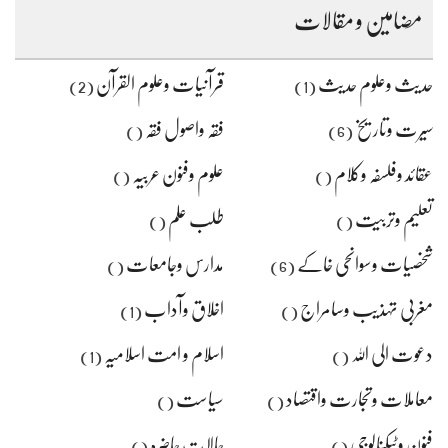
مضامین و مقالات
حدیث وعلوم حدیث
قرآنیات وعلوم القرآن
(2)
(1)
سیرت وتاریخ
فقہ واصول فقہ
()
(6)
عقائد وفلسفہ وکلام
علوم وفنون عربیہ
()
()
تعلیم وتربیت
طلب علم
()
()
شخصیات وسوانحی خاکے
مدارس وجامعات
()
(6)
مغربی تہذیب وسامراج
اخلاق وآداب
(1)
()
دعوت الی اللہ
اسلام و امت اسلامیہ
(1)
()
معاملات وتجارت واقتصاد
سیاست
()
()
فنون وٹیکنالوجی
حالات حاضرہ
()
()