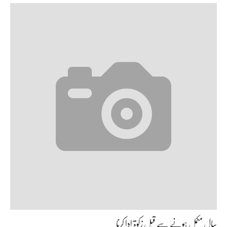
سال مکمل ہونے سے قبل زکوۃ ادا کرنا