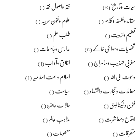
سیرت وتاریخ
فقہ واصول فقہ
()
(6)
عقائد وفلسفہ وکلام
علوم وفنون عربیہ
()
()
تعلیم وتربیت
طلب علم
()
()
شخصیات وسوانحی خاکے
مدارس وجامعات
()
(6)
مغربی تہذیب وسامراج
اخلاق وآداب
(1)
()
دعوت الی اللہ
اسلام و امت اسلامیہ
(1)
()
معاملات وتجارت واقتصاد
سیاست
()
()
فنون وٹیکنالوجی
حالات حاضرہ
()
()
اجتماع ومعاشرت
مذاہب عالم
()
()
متفرقات
منظومات
()
()