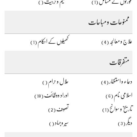
عورتوں کے مسائل
تعلیم و تربیت
()
(1)
ممنوعات و مباحات
علاج و معالجہ
کھیلوں کے احکام
(1)
(4)
متفرقات
دعاء و استغفار
حلال و حرام
()
(4)
اسلامی نام
اوراد ووظائف
(18)
(6)
تاریخ و سوانح
تصوف
(2)
(1)
دیگر
سیر وجہاد
()
(3)