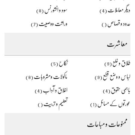
دیگر معاملات
سود و انشورنس
(8)
(4)
حدود و قصاص
وراثت ووصیت
(7)
()
معاشرت
طلاق و خلع
نکاح
(5)
(9)
لباس و وضع قطع
ماکولات ومشروبات
(8)
(9)
باہمی حقوق
اخلاق و آداب
(4)
(4)
عورتوں کے مسائل
تعلیم و تربیت
()
(1)
ممنوعات و مباحات