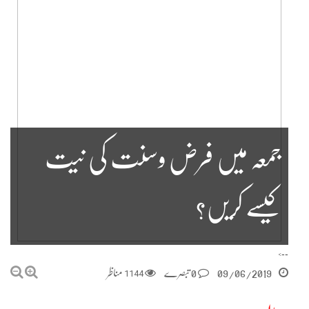
جمعہ میں فرض وسنت کی نیت
کیسے کریں؟
-->
09/06/2019
0 تبصرے
1144
مناظر