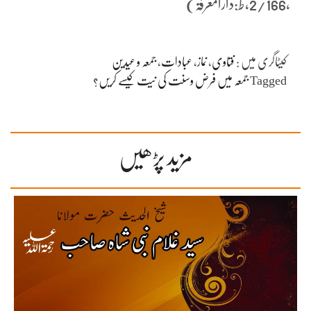
،2/166،ط:دارالمعرفۃ)
کیٹاگری میں :
فتاوی
،
نماز
،
عبادات
،
جمعہ و عیدین
Tagged
جمعہ میں فرض وسنت کی نیت کیسے کریں؟
مزید پڑھیں