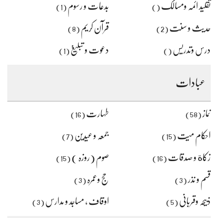
تقلید ائمہ ومسالک
بدعات و رسوم
(1)
()
حدیث و سنت
قرآن کریم
(8)
(2)
درس وتدریس
دعوت و تبلیغ
(1)
()
عبادات
نماز
طہارت
(16)
(58)
احکام میت
جمعہ و عیدین
(7)
(15)
زکاة و صدقات
صوم (روزہ )
(15)
(16)
قسم و نذر
حج وعمرہ
(3)
(3)
ذبیحہ وقربانی
اوقاف ، مساجد و مدارس
(3)
(5)