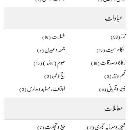
عبادات
نماز
طہارت
(16)
(58)
احکام میت
جمعہ و عیدین
(7)
(15)
زکاة و صدقات
صوم (روزہ )
(15)
(16)
قسم و نذر
حج وعمرہ
(3)
(3)
ذبیحہ وقربانی
اوقاف ، مساجد و مدارس
(3)
(5)
معاملات
شیئرز وسرمایہ کاری
بیع و تجارت
(7)
(2)