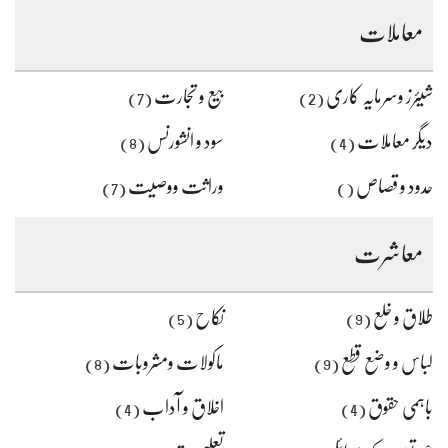
معاملات
شیئرز وسرمایہ کاری
بیع و تجارت
(7)
(2)
دیگر معاملات
سود و انشورنس
(8)
(4)
حدود و قصاص
وراثت ووصیت
(7)
()
معاشرت
طلاق و خلع
نکاح
(5)
(9)
لباس و وضع قطع
ماکولات ومشروبات
(8)
(9)
باہمی حقوق
اخلاق و آداب
(4)
(4)