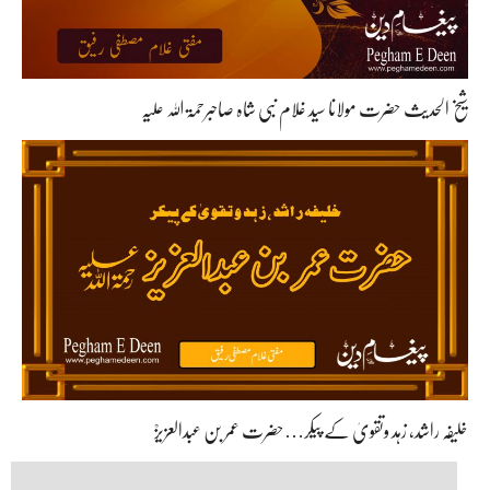
شیخ الحدیث حضرت مولانا سید غلام نبی شاہ صاحبرحمۃ اللہ علیہ
خلیفہ راشد، زہد وتقویٰ کے پیکر…حضرت عمر بن عبدالعزیزؒ