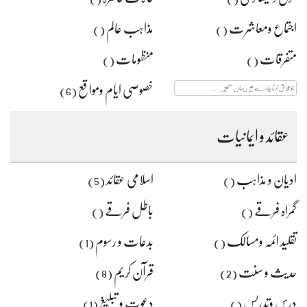
اجتماع ومعاشرت
مذاہب عالم
()
()
متفرقات
منظومات
()
()
جو
خصوصی ایام ومواقع
(6)
تلاش
کرنا
چاہ
رہے
عقائد و ایمانیات
ہیں
یہاں
لکھیں
ادیان و مذاہب
اسلامی عقائد
(5)
()
گمراہ فرقے
باطل فرقے
()
()
تقلید ائمہ ومسالک
بدعات و رسوم
(1)
()
حدیث و سنت
قرآن کریم
(8)
(2)
درس وتدریس
دعوت و تبلیغ
(1)
()