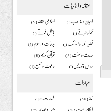
رہے
عقائد و ایمانیات
ہیں
یہاں
لکھیں
ادیان و مذاہب
اسلامی عقائد
(5)
()
گمراہ فرقے
باطل فرقے
()
()
تقلید ائمہ ومسالک
بدعات و رسوم
(1)
()
حدیث و سنت
قرآن کریم
(8)
(2)
درس وتدریس
دعوت و تبلیغ
(1)
()
عبادات
نماز
طہارت
(16)
(58)
احکام میت
جمعہ و عیدین
(7)
(15)