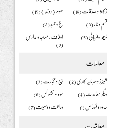
زکاة و صدقات
صوم (روزہ )
(15)
(16)
قسم و نذر
حج وعمرہ
(3)
(3)
ذبیحہ وقربانی
اوقاف ، مساجد و مدارس
(5)
(3)
معاملات
شیئرز وسرمایہ کاری
بیع و تجارت
(7)
(2)
دیگر معاملات
سود و انشورنس
(8)
(4)
حدود و قصاص
وراثت ووصیت
(7)
()
معاشرت