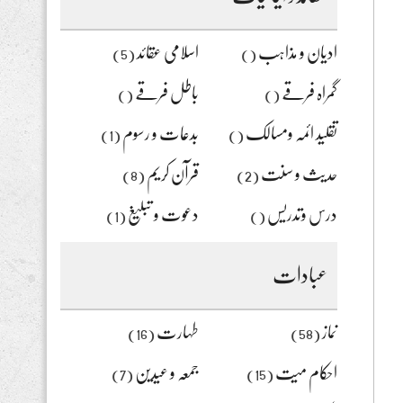
یہاں
لکھیں
ادیان و مذاہب
اسلامی عقائد
(5)
()
گمراہ فرقے
باطل فرقے
()
()
تقلید ائمہ ومسالک
بدعات و رسوم
(1)
()
حدیث و سنت
قرآن کریم
(8)
(2)
درس وتدریس
دعوت و تبلیغ
(1)
()
عبادات
نماز
طہارت
(16)
(58)
احکام میت
جمعہ و عیدین
(7)
(15)