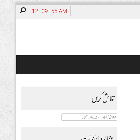
12 : 09 : 57 AM
تلاش کریں
جو
تلاش
کرنا
چاہ
رہے
عقائد و ایمانیات
ہیں