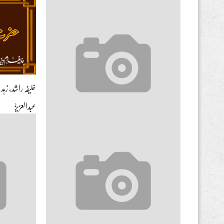
خلیفہ راشد، ز
عبدالعزیزؒ
قضا روزے لگاتار رکھنا لازم نہیں