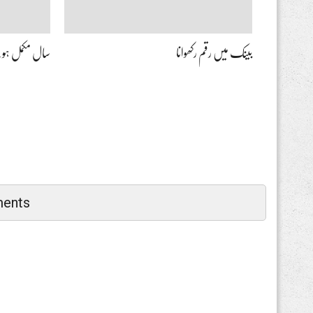
بینک میں رقم رکھوانا
سال مکمل ہونے
ents