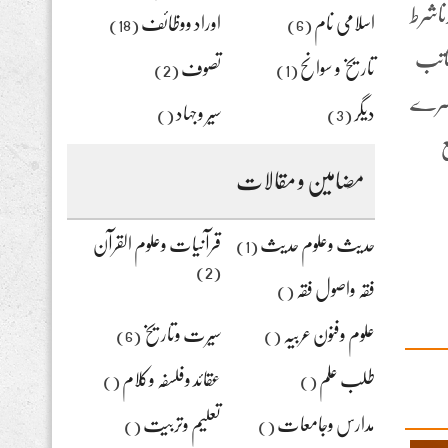
ناشرط
اسلامی نام
اوراد ووظائف
(18)
(6)
تاتب
تاریخ و سوانح
تصوف
(2)
(1)
دوسرے
دیگر
سیر وجہاد
()
(3)
مع
مضامین و مقالات
حدیث وعلوم حدیث
قرآنیات وعلوم القرآن
(1)
(2)
فقہ واصول فقہ
()
علوم وفنون عربیہ
سیرت وتاریخ
(6)
()
طلب علم
عقائد وفلسفہ وکلام
()
()
مدارس وجامعات
تعلیم وتربیت
()
()