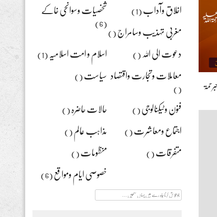
اخلاق وآداب
شخصیات وسوانحی خاکے
(1)
(6)
مغربی تہذیب وسامراج
()
دعوت الی اللہ
اسلام و امت اسلامیہ
(1)
()
معاملات وتجارت واقتصاد
سیاست
()
برحمۃ
()
فنون وٹیکنالوجی
حالات حاضرہ
()
()
اجتماع ومعاشرت
مذاہب عالم
()
()
متفرقات
منظومات
()
()
خصوصی ایام ومواقع
(6)
جو
تلاش
کرنا
چاہ