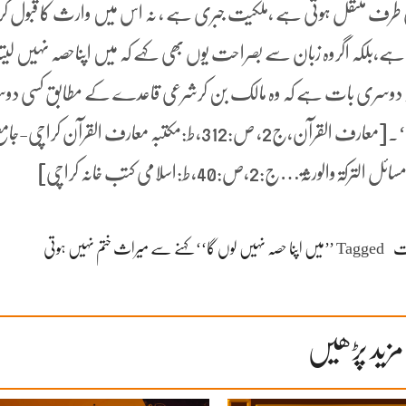
 طرف منتقل ہوتی ہے ،ملکیت جبری ہے ، نہ اس میں وارث کا قبول کر
ہے،بلکہ اگروہ زبان سے بصراحت یوں بھی کہے کہ میں اپناحصہ نہیں لی
ا،یہ دوسری بات ہے کہ وہ مالک بن کرشرعی قاعدے کے مطابق کسی 
کو ہبہ کردے یابیچ ڈالے یاتقسیم کردے‘‘۔[معارف القرآن،ج2، ص:312،ط:مکتبہ معارف القرآن کراچی-جا
…ج:2،ص:40،ط:اسلامی کتب خانہ کراچی]
ت
Tagged
’’میں اپنا حصہ نہیں لوں گا‘‘ کہنے سے میراث ختم نہیں ہوتی
مزید پڑھیں