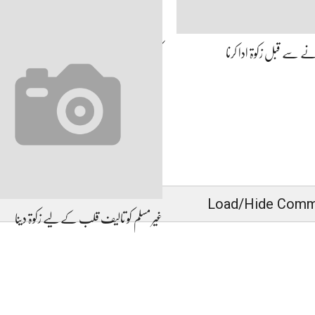
 سے قبل زکوۃ ادا کرنا
کھلونے فروخت کرنا
Load/Hide Comm
غیر مسلم کو تالیف قلب کے لیے زکوۃ دینا