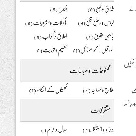
 لے
طلاق و خلع
نکاح
(5)
(9)
لباس و وضع قطع
ماکولات ومشروبات
(8)
(9)
باہمی حقوق
اخلاق و آداب
(4)
(4)
عورتوں کے مسائل
تعلیم و تربیت
()
(1)
 نہیں
ممنوعات و مباحات
علاج و معالجہ
کھیلوں کے احکام
رث
(1)
(4)
ۂ نسا
متفرقات
دعاء و استغفار
حلال و حرام
()
(4)