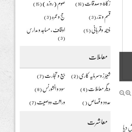
زکاة و صدقات
صوم (روزہ )
(15)
(16)
قسم و نذر
حج وعمرہ
(3)
(3)
ذبیحہ وقربانی
اوقاف ، مساجد و مدارس
(5)
(3)
معاملات
شیئرز وسرمایہ کاری
بیع و تجارت
(7)
(2)
دیگر معاملات
سود و انشورنس
(8)
(4)
حدود و قصاص
وراثت ووصیت
(7)
()
معاشرت
 دیا