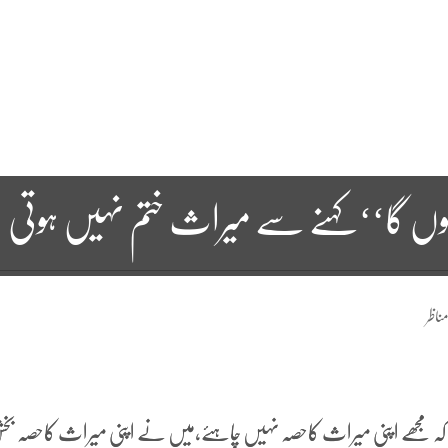
لوں گا‘‘ کہنے سے میراث ختم نہیں ہوتی
ناظر
ے کہ مجھے اپنی میراث کاحصہ نہیں چاہئے،میں نے اپنی میراث کاحصہ بخش