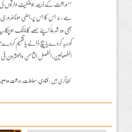
’’وراثت کے ذریعہ جوملکیت وارثوں کی
ہے ، نہ اس کا اس پرراضی ہوناضروری 
بھی وہ شرعاً اپنے حصے کامالک ہوچک
الفصولین،الفصل الثامن والعشرون فی مسائل الترکۃوالورثۃ
کیٹاگری میں :
فتاوی
،
معاملات
،
وراثت ووصی