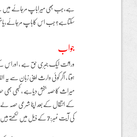
ہے،جب بھی میراباپ مرجائے میں نے حص
سکتاہے؟جب اس کاباپ مرجائے،یان
جواب
وراثت ایک جبری حق ہے ، اوراس کے حص
ہوتا ، اگر کوئی وارث اپنی زبان سے یہ 
میراث کاحصہ بخش دیاہے ، کبھی بھی حص
کے انتقال کے بعد اپنا شرعی حصہ لے سکتا 
کی آیت نمبر:7 کے ذیل میں لکھتے ہیں: