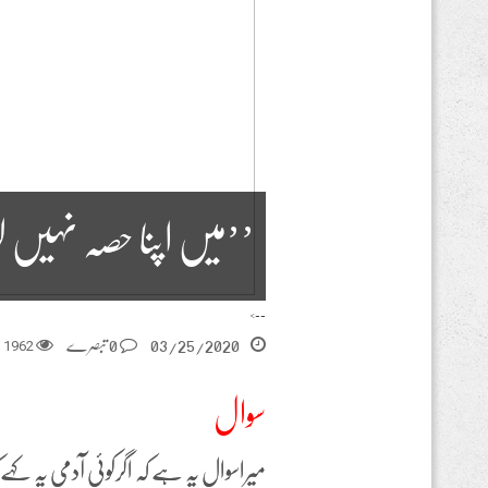
’’میں اپنا حصہ نہیں 
-->
03/25/2020
0 تبصرے
1962
م
سوال
میراسوال یہ ہے کہ اگرکوئی آدمی یہ کہ