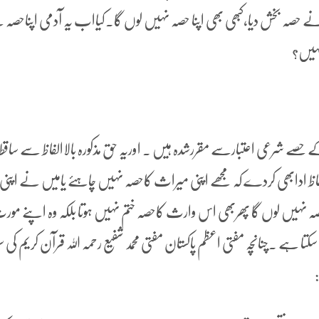
ہ بخش دیا،کبھی بھی اپنا حصہ نہیں لوں گا۔کیااب یہ آدمی اپناحصہ
ہیں؟
ے شرعی اعتبارسے مقررشدہ ہیں ۔ اوریہ حق مذکورہ بالاالفاظ سے ساقط
الفاظ ادابھی کردے کہ مجھے اپنی میراث کاحصہ نہیں چاہئے یامیں نے اپنی
ہ نہیں لوں گا پھربھی اس وارث کاحصہ ختم نہیں ہوتا بلکہ وہ اپنے مو
ہے ۔چنانچہ مفتی اعظم پاکستان مفتی محمد شفیع رحمہ اللہ قرآن کریم کی سور