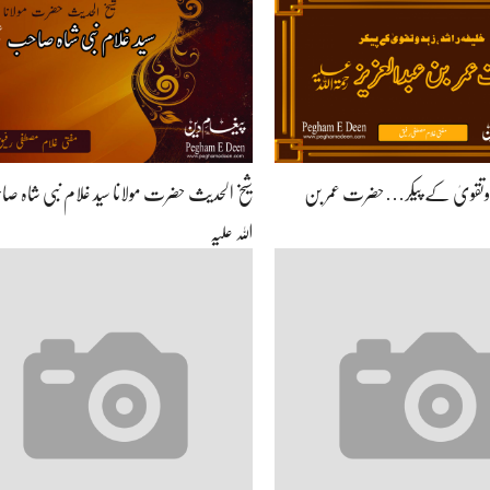
ہد وتقویٰ کے پیکر…حضرت عمر بن
شیخ الحدیث حضرت مولانا سید غلام نبی شاہ صاح
اللہ علیہ