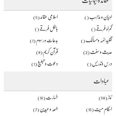
عقائد و ایمانیات
ہیں
یہاں
لکھیں
ادیان و مذاہب
اسلامی عقائد
(5)
()
گمراہ فرقے
باطل فرقے
()
()
تقلید ائمہ ومسالک
بدعات و رسوم
(1)
()
حدیث و سنت
قرآن کریم
(8)
(2)
درس وتدریس
دعوت و تبلیغ
(1)
()
عبادات
نماز
طہارت
(16)
(58)
احکام میت
جمعہ و عیدین
(7)
(15)