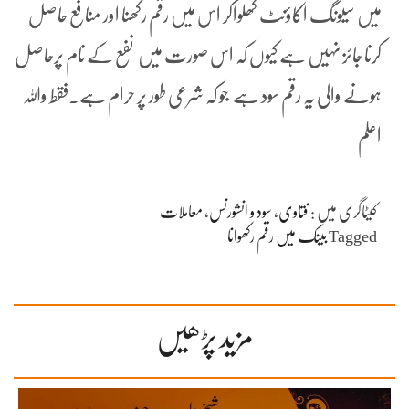
میں سیونگ اکاؤنٹ کھلواکر اس میں رقم رکھنا اور منافع حاصل
کرنا جائز نہیں ہے کیوں کہ اس صورت میں نفع کے نام پرحاصل
ہونے والی یہ رقم سود ہے جو کہ شرعی طور پر حرام ہے۔فقط واللہ
اعلم
کیٹاگری میں :
فتاوی
،
سود و انشورنس
،
معاملات
Tagged
بینک میں رقم رکھوانا
مزید پڑھیں