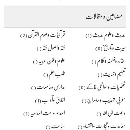
مضامین و مقالات
حدیث وعلوم حدیث
قرآنیات وعلوم القرآن
(2)
(1)
سیرت وتاریخ
فقہ واصول فقہ
()
(6)
عقائد وفلسفہ وکلام
علوم وفنون عربیہ
()
()
تعلیم وتربیت
طلب علم
()
()
شخصیات وسوانحی خاکے
مدارس وجامعات
()
(6)
مغربی تہذیب وسامراج
اخلاق وآداب
(1)
()
دعوت الی اللہ
اسلام و امت اسلامیہ
(1)
()
معاملات وتجارت واقتصاد
سیاست
()
()