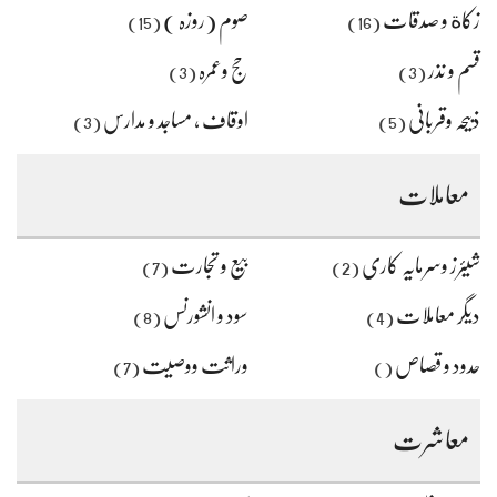
زکاة و صدقات
صوم (روزہ )
(15)
(16)
قسم و نذر
حج وعمرہ
(3)
(3)
ذبیحہ وقربانی
اوقاف ، مساجد و مدارس
(3)
(5)
معاملات
شیئرز وسرمایہ کاری
بیع و تجارت
(7)
(2)
دیگر معاملات
سود و انشورنس
(8)
(4)
حدود و قصاص
وراثت ووصیت
(7)
()
معاشرت