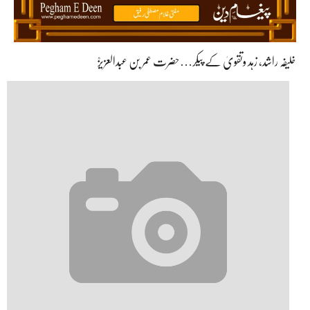
خلیفہ راشد، زہد وتقویٰ کے پیکر…حضرت عمر بن عبدالعزیزؒ