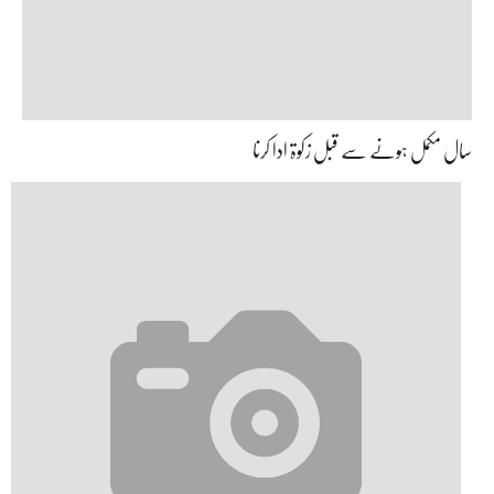
سال مکمل ہونے سے قبل زکوۃ ادا کرنا