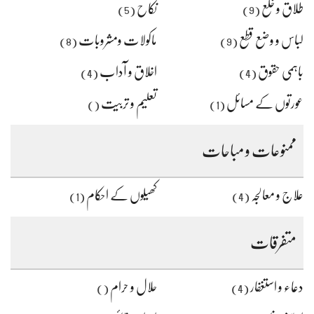
طلاق و خلع
نکاح
(5)
(9)
لباس و وضع قطع
ماکولات ومشروبات
(8)
(9)
باہمی حقوق
اخلاق و آداب
(4)
(4)
عورتوں کے مسائل
تعلیم و تربیت
()
(1)
ممنوعات و مباحات
علاج و معالجہ
کھیلوں کے احکام
(1)
(4)
متفرقات
دعاء و استغفار
حلال و حرام
()
(4)