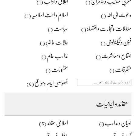
مغربی تہذیب وسامراج
اخلاق وآداب
(1)
()
دعوت الی اللہ
اسلام و امت اسلامیہ
(1)
()
معاملات وتجارت واقتصاد
سیاست
()
()
فنون وٹیکنالوجی
حالات حاضرہ
()
()
اجتماع ومعاشرت
مذاہب عالم
()
()
متفرقات
منظومات
()
()
جو
خصوصی ایام ومواقع
(6)
تلاش
کرنا
چاہ
رہے
عقائد و ایمانیات
ہیں
یہاں
لکھیں
ادیان و مذاہب
اسلامی عقائد
(5)
()