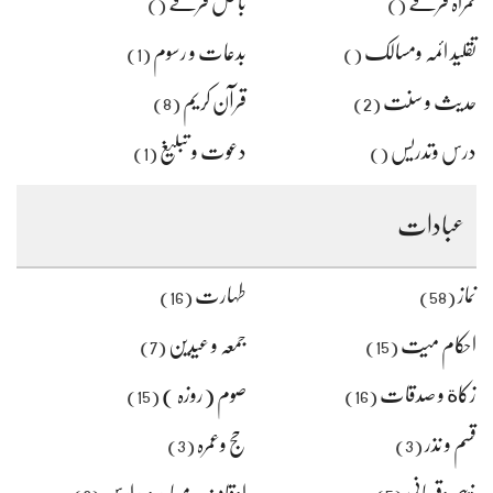
گمراہ فرقے
باطل فرقے
()
()
تقلید ائمہ ومسالک
بدعات و رسوم
(1)
()
حدیث و سنت
قرآن کریم
(8)
(2)
درس وتدریس
دعوت و تبلیغ
(1)
()
عبادات
نماز
طہارت
(16)
(58)
احکام میت
جمعہ و عیدین
(7)
(15)
زکاة و صدقات
صوم (روزہ )
(15)
(16)
قسم و نذر
حج وعمرہ
(3)
(3)