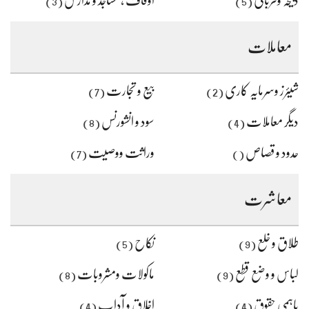
ذبیحہ وقربانی
اوقاف ، مساجد و مدارس
(3)
(5)
معاملات
شیئرز وسرمایہ کاری
بیع و تجارت
(7)
(2)
دیگر معاملات
سود و انشورنس
(8)
(4)
حدود و قصاص
وراثت ووصیت
(7)
()
معاشرت
طلاق و خلع
نکاح
(5)
(9)
لباس و وضع قطع
ماکولات ومشروبات
(8)
(9)
باہمی حقوق
اخلاق و آداب
(4)
(4)