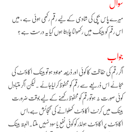
سوال
میرے پاس بچی کی شادی کے لیے رقم رکھی ہوئی ہے ، میں
اس رقم کو بینک میں رکھوانا چاہتا ہوں کیا یہ درست ہے ؟
جواب
اگر رقم کی حفاظت کا کوئی اور ذریعہ موجود ہو تو بینک اکاؤنٹ کی
بجائے اس ذریعے سے رقم کو محفوظ کرلیاجائے ۔لیکن اگر متبادل
کوئی صورت نہ ہوتو رقم کو محفوظ رکھنے کے لیے بوقت ضرورت
بینک میں کرنٹ اکاؤنٹ کھلوانے کی گنجائش ہے،اس
اکاؤنٹ پر اکاؤنٹ ہولڈر کو کوئی نفع یا سود نہیں ملتا۔البتہ بینک