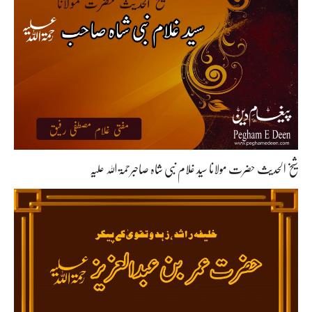
شیخ الحدیث حضرت مولانا سید غلام نبی شاہ صاحبرحمۃ اللہ علیہ