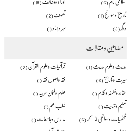
اسلامی نام
اوراد ووظائف
(18)
(6)
تاریخ و سوانح
تصوف
(2)
(1)
دیگر
سیر وجہاد
()
(3)
مضامین و مقالات
حدیث وعلوم حدیث
قرآنیات وعلوم القرآن
(2)
(1)
سیرت وتاریخ
فقہ واصول فقہ
()
(6)
عقائد وفلسفہ وکلام
علوم وفنون عربیہ
()
()
تعلیم وتربیت
طلب علم
()
()
شخصیات وسوانحی خاکے
مدارس وجامعات
()
(6)