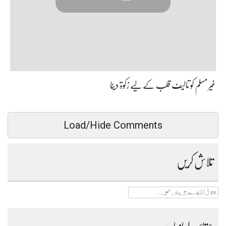
غیر مسلم کو تالیف قلب کے لیے زکوۃ دینا
Load/Hide Comments
تلاش کریں
جو
تلاش
کرنا
چاہ
رہے