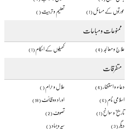
عورتوں کے مسائل
تعلیم و تربیت
()
(1)
ممنوعات و مباحات
علاج و معالجہ
کھیلوں کے احکام
(1)
(4)
متفرقات
دعاء و استغفار
حلال و حرام
()
(4)
اسلامی نام
اوراد ووظائف
(18)
(6)
تاریخ و سوانح
تصوف
(2)
(1)
دیگر
سیر وجہاد
()
(3)