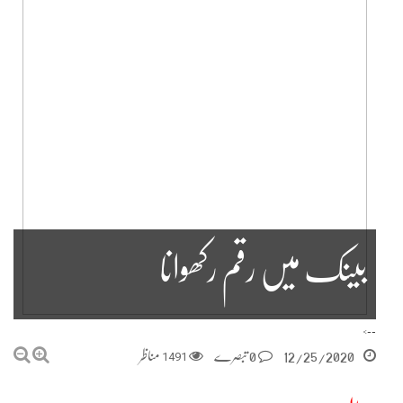
بینک میں رقم رکھوانا
-->
12/25/2020
0 تبصرے
1491
مناظر