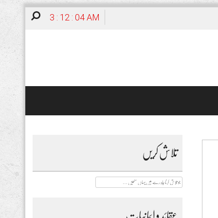
3 : 12 : 05 AM
تلاش کریں
جو
تلاش
کرنا
چاہ
رہے
عقائد و ایمانیات
ہیں