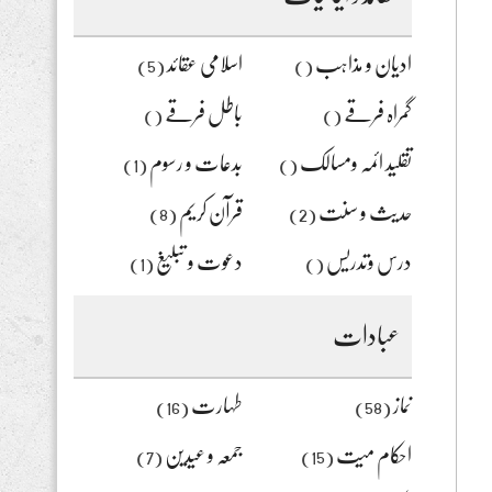
یہاں
لکھیں
ادیان و مذاہب
اسلامی عقائد
(5)
()
گمراہ فرقے
باطل فرقے
()
()
تقلید ائمہ ومسالک
بدعات و رسوم
(1)
()
حدیث و سنت
قرآن کریم
(8)
(2)
درس وتدریس
دعوت و تبلیغ
(1)
()
عبادات
نماز
طہارت
(16)
(58)
احکام میت
جمعہ و عیدین
(7)
(15)