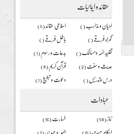
رہے
عقائد و ایمانیات
ہیں
یہاں
لکھیں
ادیان و مذاہب
اسلامی عقائد
(5)
()
گمراہ فرقے
باطل فرقے
()
()
تقلید ائمہ ومسالک
بدعات و رسوم
(1)
()
حدیث و سنت
قرآن کریم
(8)
(2)
درس وتدریس
دعوت و تبلیغ
(1)
()
عبادات
نماز
طہارت
(16)
(58)
احکام میت
جمعہ و عیدین
(7)
(15)