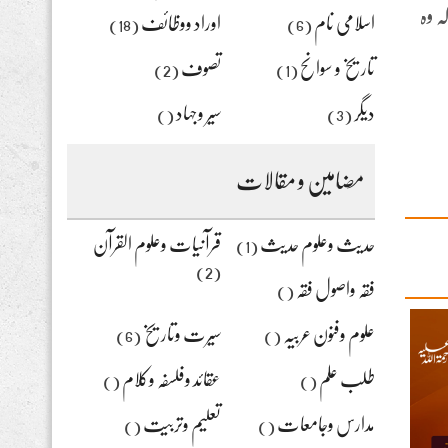
ہ وہ
اسلامی نام
اوراد ووظائف
(18)
(6)
تاریخ و سوانح
تصوف
(2)
(1)
دیگر
سیر وجہاد
()
(3)
مضامین و مقالات
حدیث وعلوم حدیث
قرآنیات وعلوم القرآن
(1)
(2)
فقہ واصول فقہ
()
علوم وفنون عربیہ
سیرت وتاریخ
(6)
()
طلب علم
عقائد وفلسفہ وکلام
()
()
مدارس وجامعات
تعلیم وتربیت
()
()