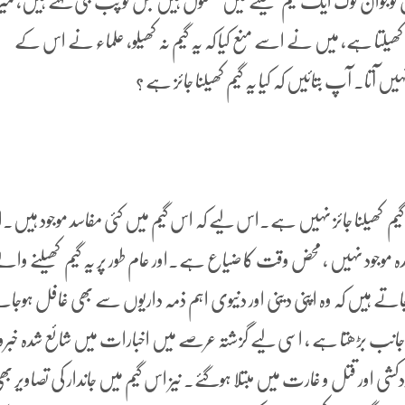
وان لوگ ایک گیم کھیلنے میں مشغول ہیں جس کو پب جی کہتے ہیں، میر
ھیلتا ہے، میں نے اسے منع کیا کہ یہ گیم نہ کھیلو، علماء نے اس کے
یں آتا۔ آپ بتائیں کہ کیا یہ گیم کھیلنا جائز ہے ؟
ی اعتبار سے پب جی (PUBG) گیم کھیلنا جائز نہیں ہے۔اس لیے کہ اس گیم میں کئی مفاسد موجود ہی
ائدہ موجود نہیں ، محض وقت کا ضیاع ہے۔اور عام طور پر یہ گیم کھیلنے وا
تے ہیں کہ وہ اپنی دینی اور دنیوی اہم ذمہ داریوں سے بھی غافل ہوجا
جانب بڑھتا ہے ، اسی لیے گزشتہ عرصے میں اخبارات میں شائع شدہ خبر
کشی اور قتل و غارت میں مبتلا ہوگئے۔ نیز اس گیم میں جاندار کی تصاویر بھ