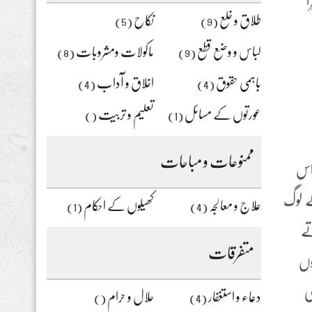
ا
طلاق و خلع
نکاح
(5)
(9)
لباس و وضع قطع
ماکولات ومشروبات
(8)
(9)
باہمی حقوق
اخلاق و آداب
(4)
(4)
عورتوں کے مسائل
تعلیم و تربیت
()
(1)
ممنوعات و مباحات
ں۔اس
لے لوگ
علاج و معالجہ
کھیلوں کے احکام
(1)
(4)
تے
متفرقات
وں
ی
دعاء و استغفار
حلال و حرام
()
(4)