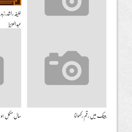
خلیفہ راشد، ز
عبدالعزیزؒ
قضا روزے لگاتار رکھنا لازم نہیں
بینک میں رقم رکھوانا
سال مکمل ہونے