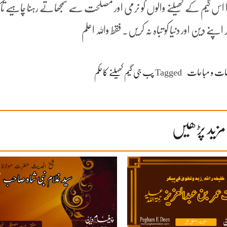
ہذا اس گیم کے کھیلنے والوں کو نرمی اور مصلحت سے سمجھاتے رہنا چاہیے تاک
ے دین اور دنیا کو تباہ نہ کریں۔ فقط واللہ اعلم
عات و مباحات
Tagged
پب جی گیم کھیلنے کاحکم
مزید پڑھیں