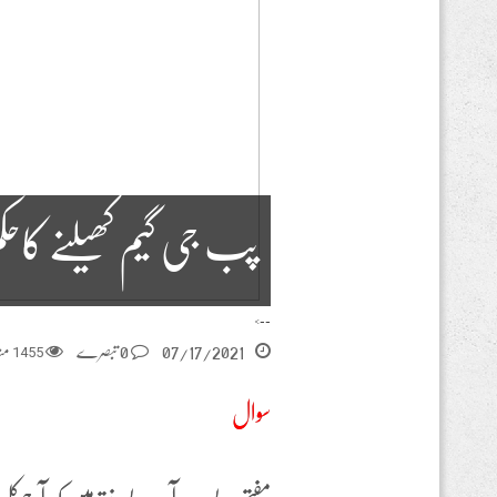
پب جی گیم کھیلنے کاحک
-->
07/17/2021
0 تبصرے
1455
منا
سوال