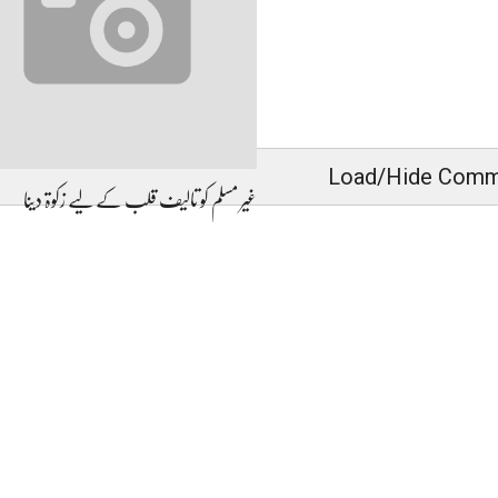
Load/Hide Comm
غیر مسلم کو تالیف قلب کے لیے زکوۃ دینا