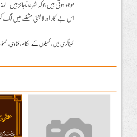
موجود ہوتی ہیں جو کہ شرعاً ناجائز ہیں۔ل
اس بے کار اور لایعنی مشغلے میں لگ کر اپن
کیٹاگری میں :
کھیلوں کے احکام
،
فتاوی
،
ممنو