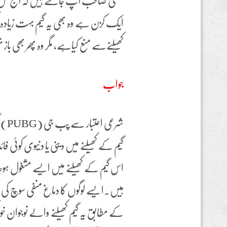
مفتی صاحب آپ جانتے ہیں کہ آج کل نوج
ایک کزن ہے وہ بھی یہ گیم بہت زیادہ ک
کھیلنےسے منع کیاہے، مگر وہ پھر بھی باز نہ
جواب
شرع
گیم کے کھیلنے میں دینی یا دنیوی کوئی ف
اس گیم کے کھیلنے میں ایسے مشغول ہوجا
ہیں۔ایسے لوگوں کا دماغ منفی سوچ کی 
کے مطابق یہ گیم کھیلنے والے نوجوان خود