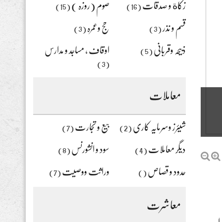
زکاة و صدقات
صوم (روزہ )
(15)
(16)
قسم و نذر
حج وعمرہ
(3)
(3)
ذبیحہ وقربانی
اوقاف ، مساجد و مدارس
(5)
(3)
معاملات
شیئرز وسرمایہ کاری
بیع و تجارت
(7)
(2)
دیگر معاملات
سود و انشورنس
(8)
(4)
حدود و قصاص
وراثت ووصیت
(7)
()
معاشرت