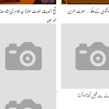
ہد وتقویٰ کے پیکر…حضرت عمر بن
شیخ الحدیث حضرت مولانا سید غلام نبی شاہ صاح
اللہ علیہ
 سے قبل زکوۃ ادا کرنا
کھلونے فروخت کرنا