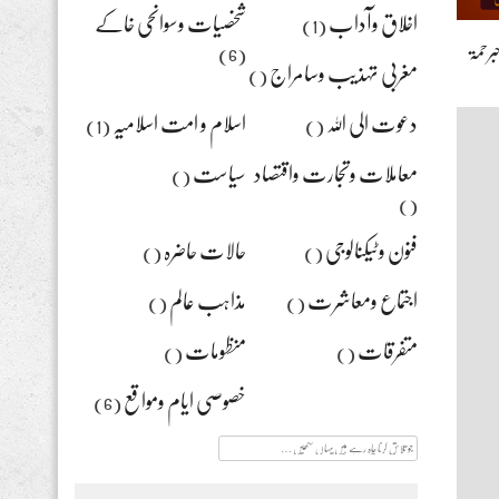
اخلاق وآداب
شخصیات وسوانحی خاکے
(1)
برحمۃ
(6)
مغربی تہذیب وسامراج
()
دعوت الی اللہ
اسلام و امت اسلامیہ
(1)
()
معاملات وتجارت واقتصاد
سیاست
()
()
فنون وٹیکنالوجی
حالات حاضرہ
()
()
اجتماع ومعاشرت
مذاہب عالم
()
()
متفرقات
منظومات
()
()
خصوصی ایام ومواقع
(6)
جو
تلاش
کرنا
چاہ