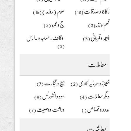
زکاة و صدقات
صوم (روزہ )
(15)
(16)
قسم و نذر
حج وعمرہ
(3)
(3)
ذبیحہ وقربانی
اوقاف ، مساجد و مدارس
(5)
(3)
معاملات
شیئرز وسرمایہ کاری
بیع و تجارت
(7)
(2)
دیگر معاملات
سود و انشورنس
(8)
(4)
حدود و قصاص
وراثت ووصیت
(7)
()
معاشرت